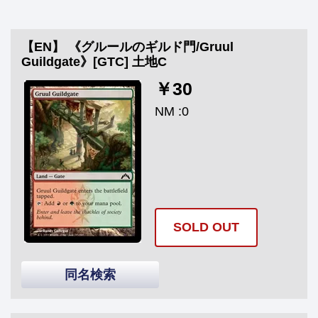
【EN】 《グルールのギルド門/Gruul
Guildgate》[GTC] 土地C
￥30
NM :0
SOLD OUT
同名検索