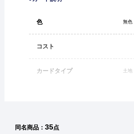
色
無色
コスト
カードタイプ
土地
35
同名商品：
点