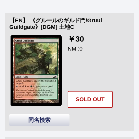
【EN】 《グルールのギルド門/Gruul
Guildgate》[DGM] 土地C
￥30
NM :0
SOLD OUT
同名検索