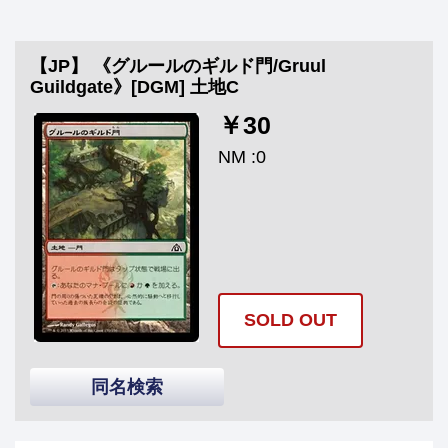
【JP】 《グルールのギルド門/Gruul
Guildgate》[DGM] 土地C
￥30
NM :0
SOLD OUT
同名検索