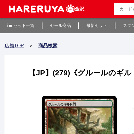
金沢
セット一覧
セール商品
最新セット
スタ
店舗TOP
＞
商品検索
【JP】(279)《グルールのギルド門/