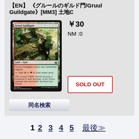
【EN】 《グルールのギルド門/Gruul
Guildgate》[MM3] 土地C
￥30
NM :0
SOLD OUT
同名検索
1
2
3
4
5
最後≫