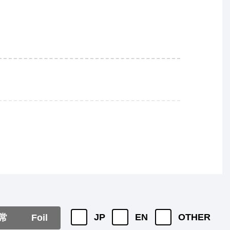
JP
EN
OTHER
常
Foil