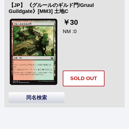
【JP】 《グルールのギルド門/Gruul
Guildgate》[MM3] 土地C
￥30
NM :0
SOLD OUT
同名検索