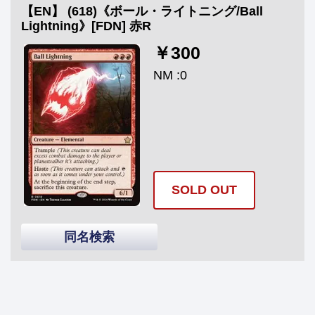
【EN】 (618)《ボール・ライトニング/Ball
Lightning》[FDN] 赤R
￥300
NM :0
SOLD OUT
同名検索