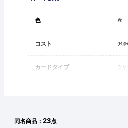
色
赤
コスト
(R)(R
カードタイプ
クリ
23
同名商品：
点