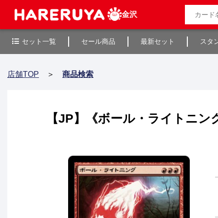
金沢
セット一覧
セール商品
最新セット
スタ
店舗TOP
＞
商品検索
【JP】《ボール・ライトニング/Ball