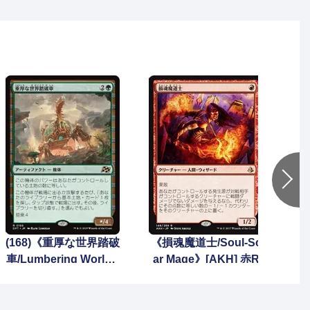
(168)《重厚な世界踏破
《損魂魔道士/Soul-Sc
(2
車/Lumbering Worldw
ar Mage》[AKH] 赤R
本/
agon》[DFT] 緑R