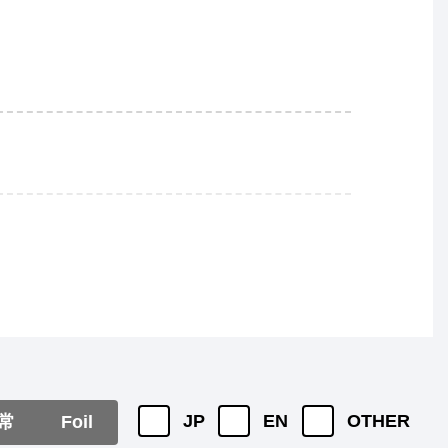
JP
EN
OTHER
常
Foil