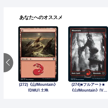
あなたへのオススメ
(272)《山/Mountain》
(274)■フルアート■
[DMU] 土地
《山/Mountain》[VO
W] 土地