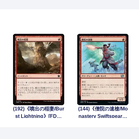
(192)《噴出の稲妻/Bur
(144)《僧院の速槍/Mo
st Lightning》[FDN]
nastery Swiftspear》
赤C
[BRO] 赤U