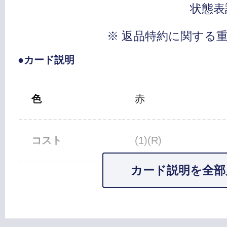
状態表
※ 返品特約に関する
●カード説明
色
赤
コスト
(1)(R)
カード説明を全部
カードタイプ
クリーチャー