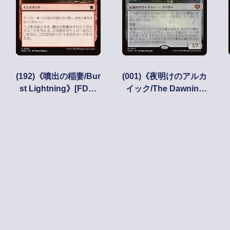
(192)《噴出の稲妻/Bur
(001)《夜明けのアルカ
st Lightning》[FDN]
イック/The Dawning
赤C
Archaic》[SOS] 無R