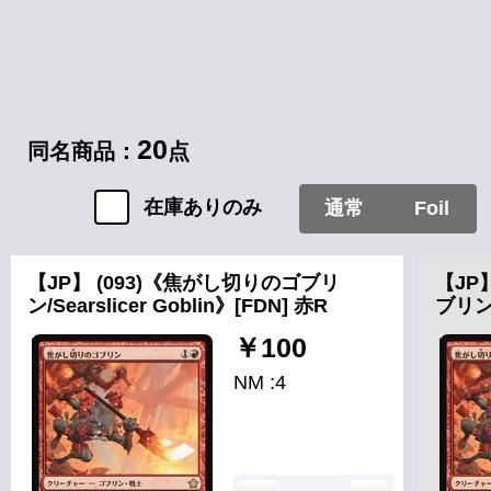
20
同名商品：
点
在庫ありのみ
通常
Foil
【JP】 (093)《焦がし切りのゴブリ
【JP
ン/Searslicer Goblin》[FDN] 赤R
ブリン/
￥100
NM :4