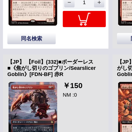
同名検索
【JP】 【Foil】(332)■ボーダーレス
【JP
■《焦がし切りのゴブリン/Searslicer
がし切り
Goblin》[FDN-BF] 赤R
Gobl
￥150
NM :0