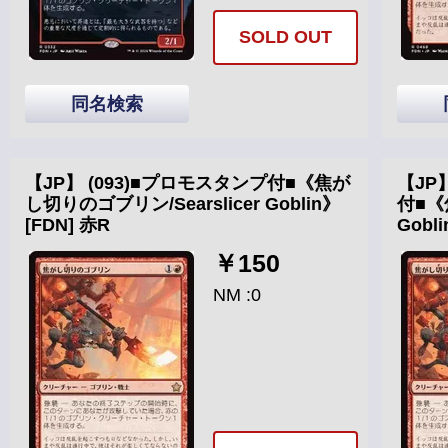
SOLD OUT
同名検索
【JP】 (093)■プロモスタンプ付■《焦が
【JP
し切りのゴブリン/Searslicer Goblin》
付■《
[FDN] 赤R
Gobl
￥150
NM :0