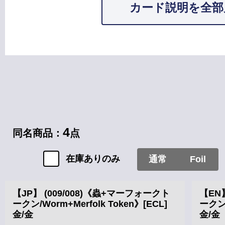
カード説明を全部
カードタイプ
4
同名商品：
点
在庫ありのみ
通常
Foil
【JP】 (009/008)《蟲+マーフォークト
【EN
ークン/Worm+Merfolk Token》[ECL]
ークン/
金/金
金/金