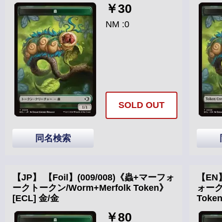
￥30
NM :0
SOLD OUT
同名検索
【JP】 【Foil】(009/008)《蟲+マーフォ
【EN】
ークトークン/Worm+Merfolk Token》
ォーク
[ECL] 金/金
Toke
￥80