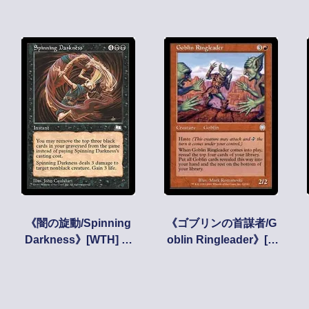
《闇の旋動/Spinning
《ゴブリンの首謀者/G
Darkness》[WTH] 黒
oblin Ringleader》[A
C
PC] 赤U