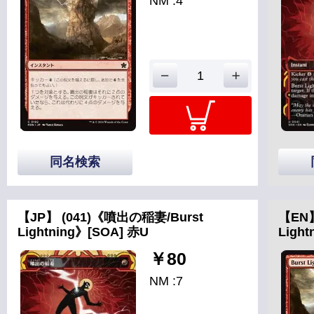
NM :4
同名検索
【JP】 (041)《噴出の稲妻/Burst
【EN
Lightning》[SOA] 赤U
Ligh
￥80
NM :7