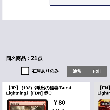
カードタイプ
インスタント
21
同名商品：
点
在庫ありのみ
通常
Foil
【JP】 (192)《噴出の稲妻/Burst
【EN】
Lightning》[FDN] 赤C
Ligh
￥80