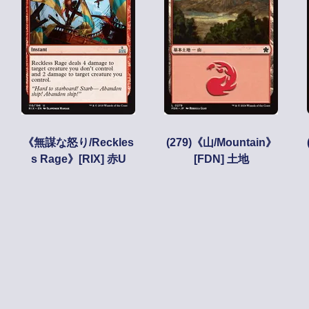
《無謀な怒り/Reckles
(279)《山/Mountain》
s Rage》[RIX] 赤U
[FDN] 土地