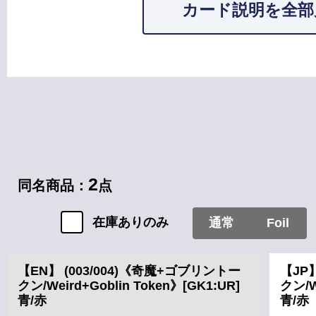
カード説明を全部
カードタイプ
2
同名商品：
点
在庫ありのみ
通常
Foil
【EN】 (003/004)《奇魔+ゴブリントー
【JP
クン/Weird+Goblin Token》[GK1:UR]
クン/W
青/赤
青/赤