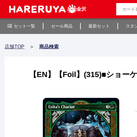
金沢
セット一覧
セール商品
最新セット
スタ
店舗TOP
＞
商品検索
【EN】【Foil】(315)■ショーケ