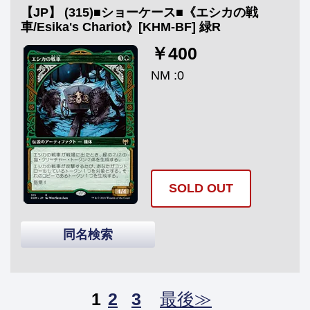
【JP】 (315)■ショーケース■《エシカの戦
車/Esika's Chariot》[KHM-BF] 緑R
￥400
NM :0
SOLD OUT
同名検索
1
2
3
最後≫