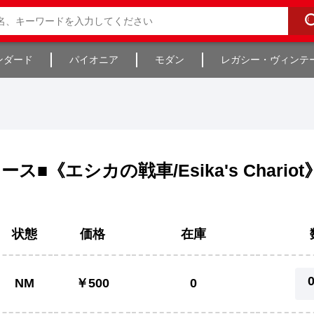
ンダード
パイオニア
モダン
レガシー・ヴィンテ
ース■《エシカの戦車/Esika's Chariot》
状態
価格
在庫
NM
￥500
0