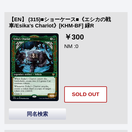
【EN】 (315)■ショーケース■《エシカの戦
車/Esika's Chariot》[KHM-BF] 緑R
￥300
NM :0
SOLD OUT
同名検索