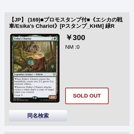
【JP】 (169)■プロモスタンプ付■《エシカの戦
車/Esika's Chariot》[Pスタンプ_KHM] 緑R
￥300
NM :0
SOLD OUT
同名検索