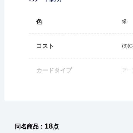
色
緑
コスト
(3)(G
カードタイプ
アー
18
同名商品：
点