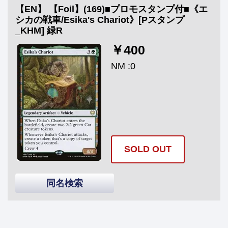
【EN】 【Foil】(169)■プロモスタンプ付■《エ
シカの戦車/Esika's Chariot》[Pスタンプ
_KHM] 緑R
￥400
NM :0
SOLD OUT
同名検索