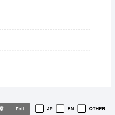
JP
EN
OTHER
常
Foil