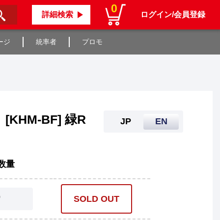
0
詳細検索
ログイン/会員登録
ージ
統率者
プロモ
[KHM-BF] 緑R
JP
EN
数量
0
SOLD OUT