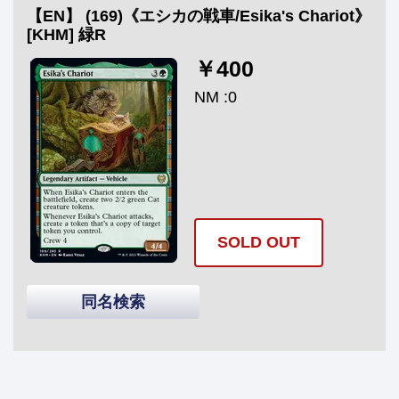
【EN】 (169)《エシカの戦車/Esika's Chariot》
[KHM] 緑R
￥400
NM :0
SOLD OUT
同名検索