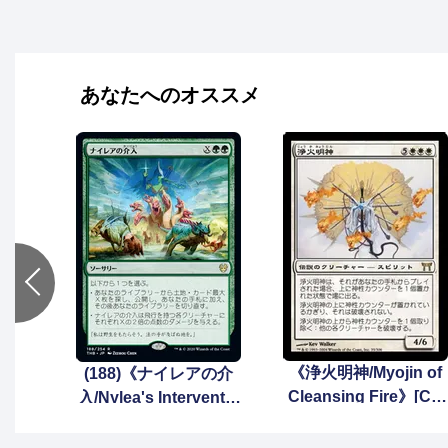
あなたへのオススメ
《浄火明神/Myojin of
(188)《ナイレアの介
Cleansing Fire》[CH
入/Nylea's Interventio
K] 白R
n》[THB] 緑R