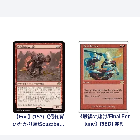
《最後の賭け/Final For
【Foil】(153)《汚れ背
tune》[6ED] 赤R
のたかり屋/Scuzzback
Scrounger》[ECL] 赤
R