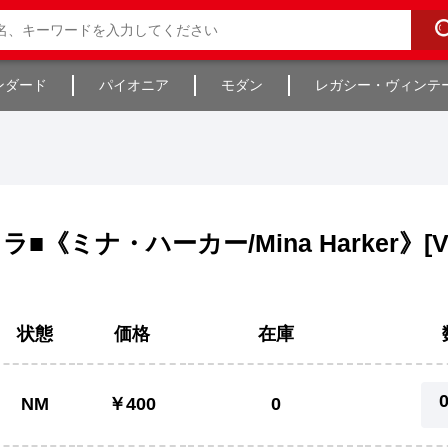
ンダード
パイオニア
モダン
レガシー・ヴィンテ
ラ■《ミナ・ハーカー/Mina Harker》[V
状態
価格
在庫
NM
￥400
0