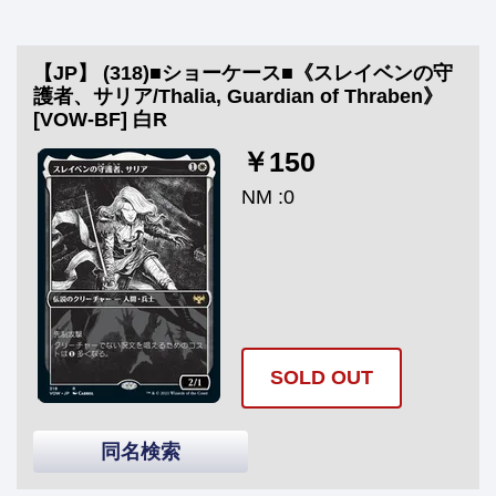
【JP】 (318)■ショーケース■《スレイベンの守
護者、サリア/Thalia, Guardian of Thraben》
[VOW-BF] 白R
￥150
NM :0
SOLD OUT
同名検索