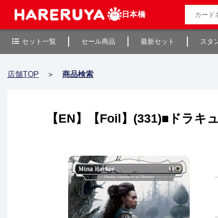
日本橋
セット一覧
セール商品
最新セット
スタ
店舗TOP
＞
商品検索
【EN】【Foil】(331)■ドラキュ