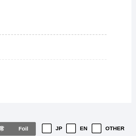
JP
EN
OTHER
常
Foil