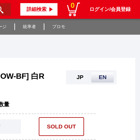
0
詳細検索
ログイン/会員登録
ージ
統率者
プロモ
OW-BF] 白R
JP
EN
数量
0
SOLD OUT