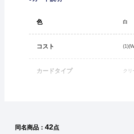
色
白
コスト
(1)(W
カードタイプ
クリ
42
同名商品：
点