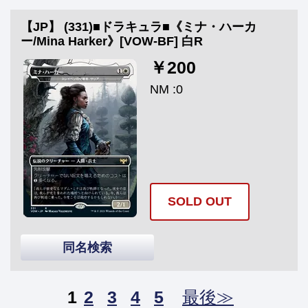
【JP】 (331)■ドラキュラ■《ミナ・ハーカ
ー/Mina Harker》[VOW-BF] 白R
￥200
NM :0
SOLD OUT
同名検索
1
2
3
4
5
最後≫