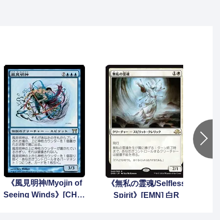
《風見明神/Myojin of
《無私の霊魂/Selfless
【F
Seeing Winds》[CHK]
Spirit》[EMN] 白R
ケ
青R
歩哨