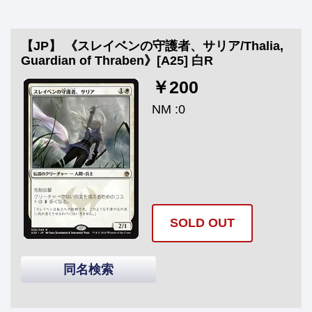
【JP】 《スレイベンの守護者、サリア/Thalia,
Guardian of Thraben》[A25] 白R
￥200
NM :0
SOLD OUT
同名検索