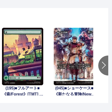
(2
(195)■フルアート■
(045)■ショーケース■
《森/Forest》[TMT] 土
《新たなる冒険/Newfo
地
und Adventure》//
《遥か見/Farseek》[F