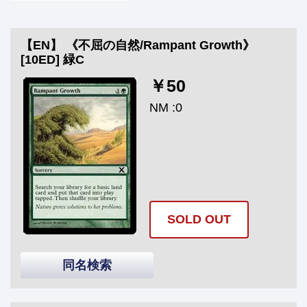
【EN】 《不屈の自然/Rampant Growth》
[10ED] 緑C
￥50
NM :0
SOLD OUT
同名検索