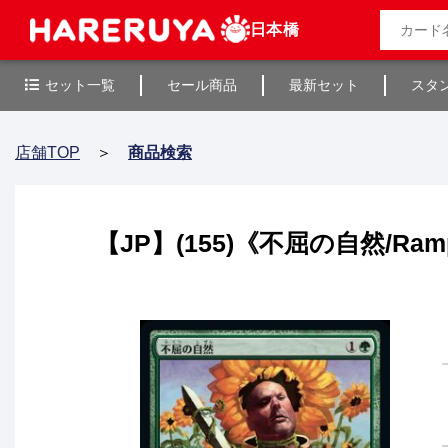
日本橋
セット一覧
セール商品
最新セット
スタ
店舗TOP
＞
商品検索
【JP】(155)《不屈の自然/Rampa