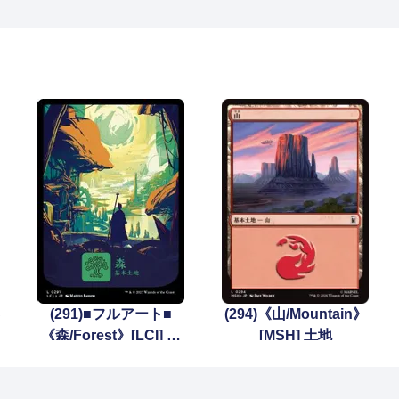
S
(291)■フルアート■
(294)《山/Mountain》
《森/Forest》[LCI] 土
[MSH] 土地
地