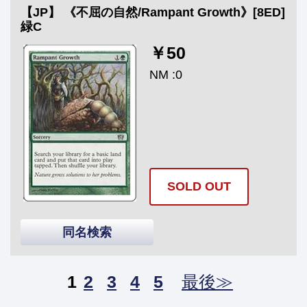
【JP】 《不屈の自然/Rampant Growth》[8ED]
緑C
￥50
NM :0
SOLD OUT
同名検索
1
2
3
4
5
最後≫