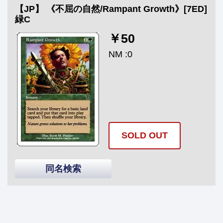
【JP】 《不屈の自然/Rampant Growth》[7ED]
緑C
￥50
NM :0
SOLD OUT
同名検索