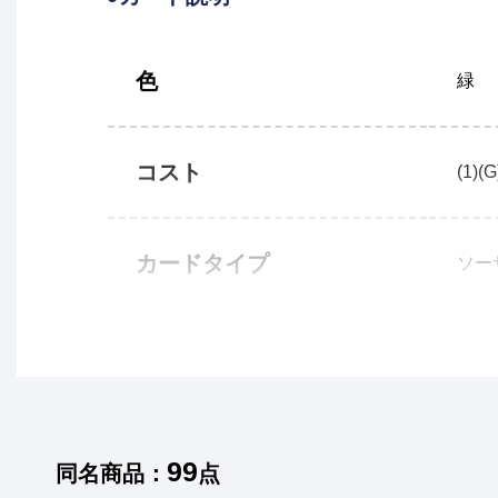
色
緑
コスト
(1)(G
カードタイプ
ソー
99
同名商品：
点