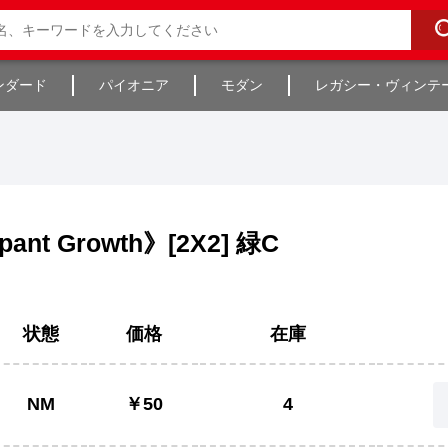
ンダード
パイオニア
モダン
レガシー・ヴィンテ
nt Growth》[2X2] 緑C
状態
価格
在庫
NM
￥50
4