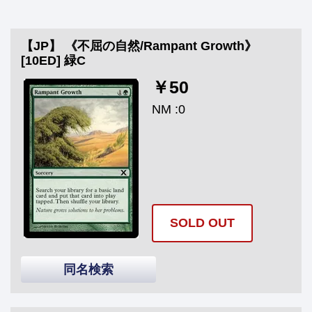
【JP】 《不屈の自然/Rampant Growth》
[10ED] 緑C
￥50
NM :0
SOLD OUT
同名検索