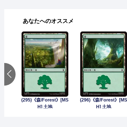
あなたへのオススメ
(295)《森/Forest》[MS
(296)《森/Forest》[M
H] 土地
H] 土地