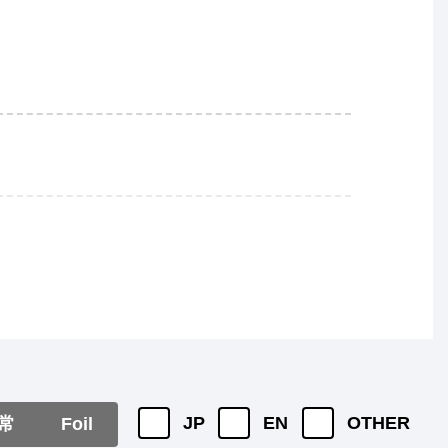
JP
EN
OTHER
常
Foil