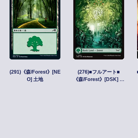
(291)《森/Forest》[NE
(276)■フルアート■
O] 土地
《森/Forest》[DSK] 土
地