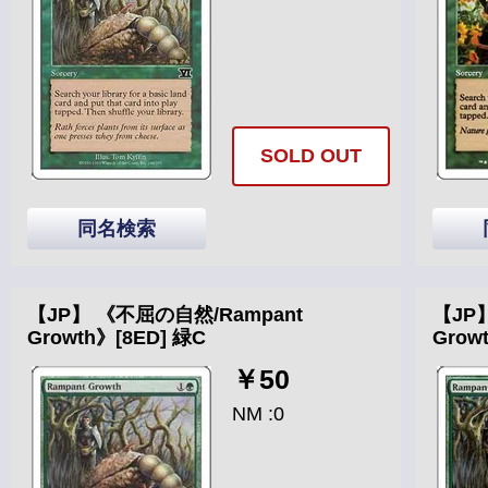
SOLD OUT
同名検索
【JP】 《不屈の自然/Rampant
【JP
Growth》[8ED] 緑C
Grow
￥50
NM :0