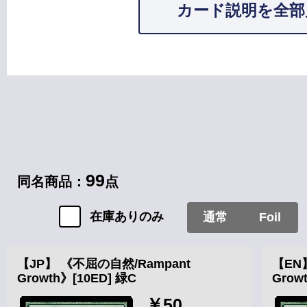
カード説明を全部
カードタイプ
ソーサリー
99
同名商品：
点
在庫ありのみ
通常
Foil
【JP】 《不屈の自然/Rampant
【EN
Growth》[10ED] 緑C
Grow
￥50