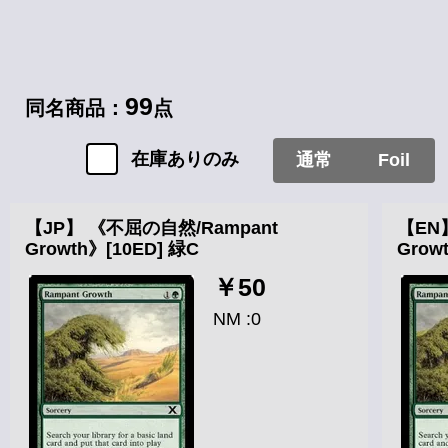
99
同名商品：
点
在庫ありのみ
通常
Foil
【JP】 《不屈の自然/Rampant
【EN
Growth》[10ED] 緑C
Grow
￥50
NM :0