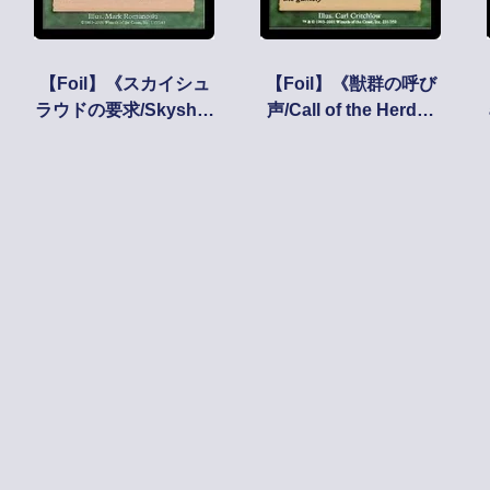
【Foil】《スカイシュ
【Foil】《獣群の呼び
ラウドの要求/Skyshro
声/Call of the Herd》
ud Claim》[NEM] 緑C
[ODY] 緑R