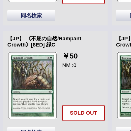
同名検索
【JP】 《不屈の自然/Rampant
【JP
Growth》[8ED] 緑C
Grow
￥50
NM :0
SOLD OUT