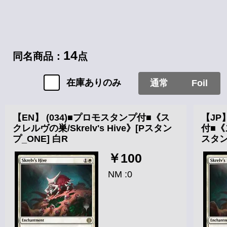
14
同名商品：
点
在庫ありのみ
通常
Foil
【EN】 (034)■プロモスタンプ付■《ス
【JP
クレルヴの巣/Skrelv's Hive》[Pスタン
付■《ス
プ_ONE] 白R
スタン
￥100
NM :0