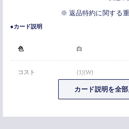
※ 返品特約に関する
●カード説明
色
白
コスト
(1)(W)
カード説明を全部
カードタイプ
エンチャント