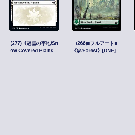
(277)《冠雪の平地/Sn
(266)■フルアート■
ow-Covered Plains》
《森/Forest》[ONE] 土
[KHM] 土地
地