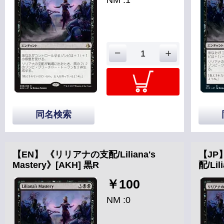
同名検索
【EN】 《リリアナの支配/Liliana's
【JP
Mastery》[AKH] 黒R
配/Lil
￥100
NM :0