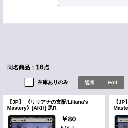
カードタイプ
エンチャント
16
同名商品：
点
在庫ありのみ
通常
Foil
【JP】 《リリアナの支配/Liliana's
【JP】
Mastery》[AKH] 黒R
Mast
￥80
NM :1