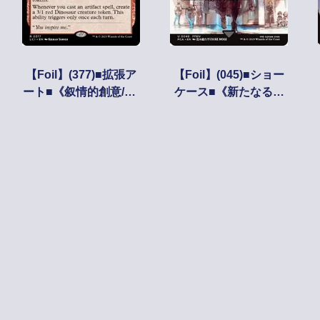
【Foil】(377)■拡張ア
【Foil】(045)■ショー
ート■《叙情的創意/Po
ケース■《新たなる冒
etic Ingenuity》[LCI-B
険/Newfound Adventu
F] 赤R
re》//《遥か見/Farsee
k》[FCA] 緑U