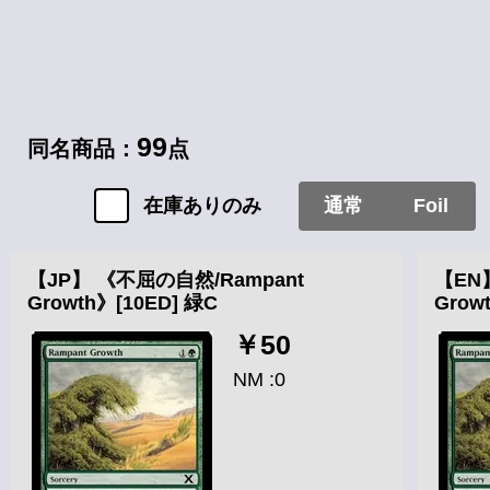
99
同名商品：
点
在庫ありのみ
通常
Foil
【JP】 《不屈の自然/Rampant
【EN
Growth》[10ED] 緑C
Grow
￥50
NM :0