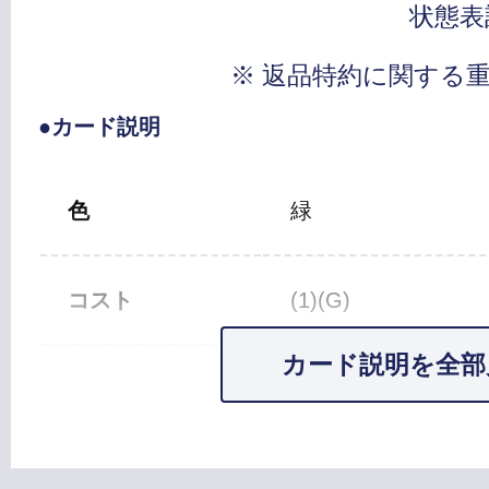
状態表
※ 返品特約に関する
●カード説明
色
緑
コスト
(1)(G)
カード説明を全部
カードタイプ
ソーサリー