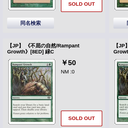
SOLD OUT
同名検索
【JP】 《不屈の自然/Rampant
【JP
Growth》[8ED] 緑C
Grow
￥50
NM :0
SOLD OUT