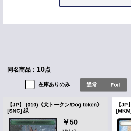
カードタイプ
10
同名商品：
点
在庫ありのみ
通常
Foil
【JP】 (010)《犬トークン/Dog token》
【JP】
[SNC] 緑
[MKM
￥50