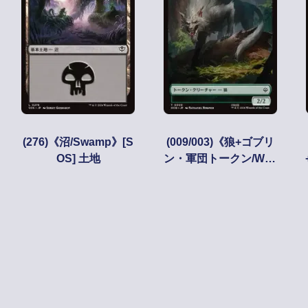
(276)《沼/Swamp》[S
(009/003)《狼+ゴブリ
OS] 土地
ン・軍団トークン/Wolf
+Goblin Army Toke
n》[HOB] 緑/黒