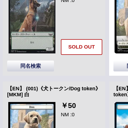
NM :0
SOLD OUT
同名検索
【EN】 (001)《犬トークン/Dog token》
【EN】
[MKM] 白
toke
￥50
NM :0