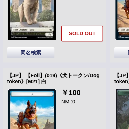
SOLD OUT
同名検索
【JP】 【Foil】(019)《犬トークン/Dog
【JP】
token》[M21] 白
toke
￥100
NM :0