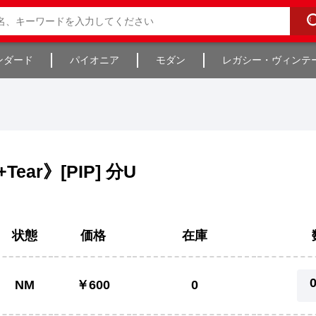
ンダード
パイオニア
モダン
レガシー・ヴィンテ
Tear》[PIP] 分U
状態
価格
在庫
NM
￥600
0