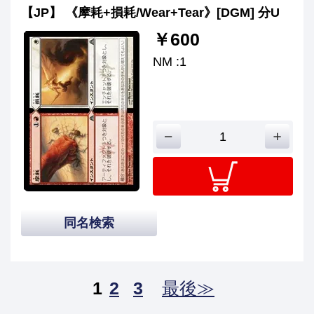
【JP】 《摩耗+損耗/Wear+Tear》[DGM] 分U
￥600
NM :1
同名検索
1
2
3
最後≫