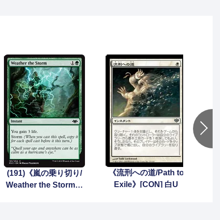
《流刑への道/Path to
(191)《嵐の乗り切り/
(2
Exile》[CON] 白U
Weather the Storm》
体/E
[MH1] 緑C