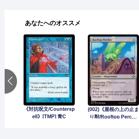
あなたへのオススメ
《対抗呪文/Countersp
(002)《屋根の上の止ま
ell》[TMP] 青C
り獣/Rooftop Perche
r》[ECL] 無C