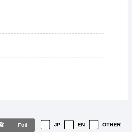
JP
EN
OTHER
常
Foil