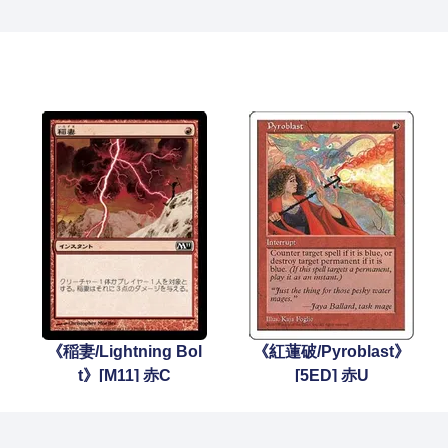
《稲妻/Lightning Bol
《紅蓮破/Pyroblast》
t》[M11] 赤C
[5ED] 赤U