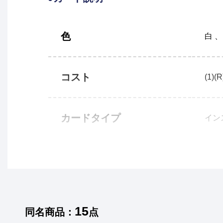
色
白 、
コスト
(1)(R
カードタイプ
イン
15
同名商品：
点