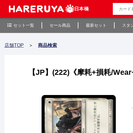
日本橋
セット一覧
セール商品
最新セット
スタ
店舗TOP
＞
商品検索
【JP】(222)《摩耗+損耗/Wear+