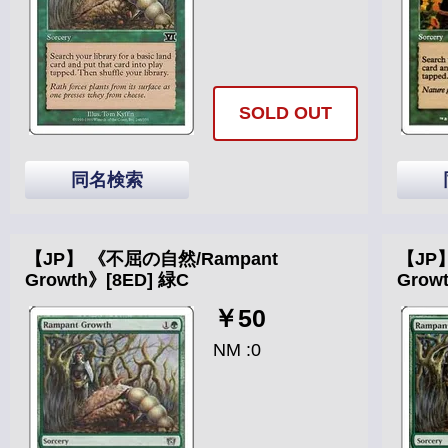
SOLD OUT
同名検索
【JP】 《不屈の自然/Rampant
【JP
Growth》[8ED] 緑C
Grow
￥50
NM :0