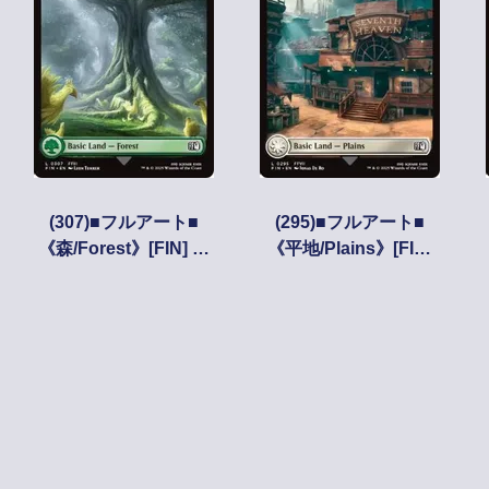
(307)■フルアート■
(295)■フルアート■
《森/Forest》[FIN] 土
《平地/Plains》[FIN]
地
土地