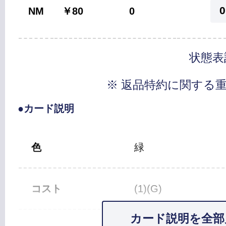
0
NM
￥80
0
状態表
※ 返品特約に関する
●カード説明
色
緑
コスト
(1)(G)
カード説明を全部