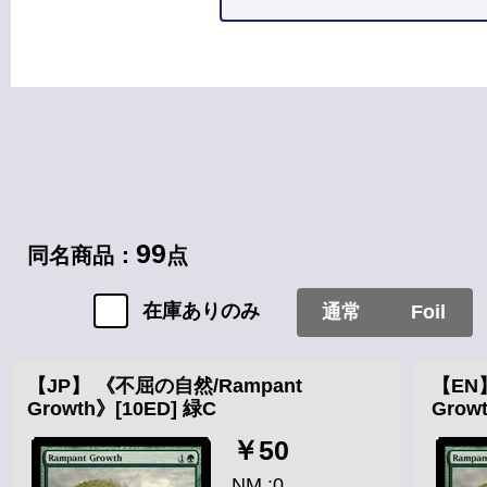
カードタイプ
ソーサリー
99
同名商品：
点
在庫ありのみ
通常
Foil
【JP】 《不屈の自然/Rampant
【EN
Growth》[10ED] 緑C
Grow
￥50
NM :0