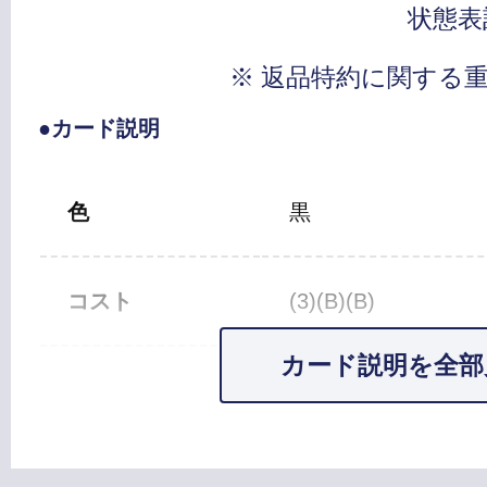
状態表
※ 返品特約に関する
●カード説明
色
黒
コスト
(3)(B)(B)
カード説明を全部
カードタイプ
クリーチャー