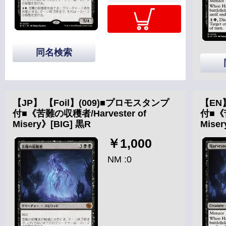
同名検索
【JP】 【Foil】(009)■プロモスタンプ
【EN
付■《苦難の収穫者/Harvester of
付■《苦
Misery》[BIG] 黒R
Mise
￥1,000
NM :0