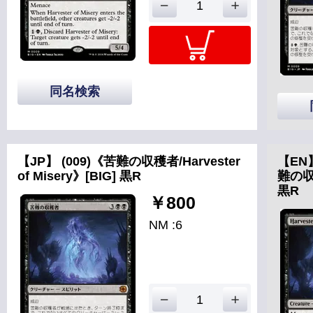
同名検索
【JP】 (009)《苦難の収穫者/Harvester
【EN
of Misery》[BIG] 黒R
難の収穫
黒R
￥800
NM :6