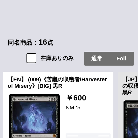
16
同名商品：
点
在庫ありのみ
通常
Foil
【EN】 (009)《苦難の収穫者/Harvester
【JP
of Misery》[BIG] 黒R
の収穫者
黒R
￥600
NM :5