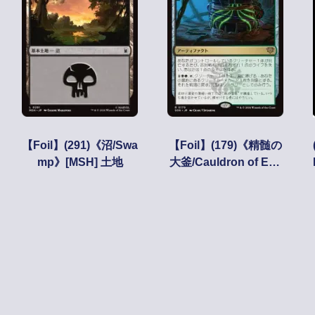
【Foil】(291)《沼/Swa
【Foil】(179)《精髄の
mp》[MSH] 土地
大釜/Cauldron of Ess
ence》[SOS] 金R