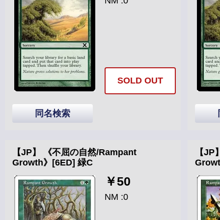
NM :0
SOLD OUT
同名検索
【JP】 《不屈の自然/Rampant
【JP
Growth》[6ED] 緑C
Grow
￥50
NM :0