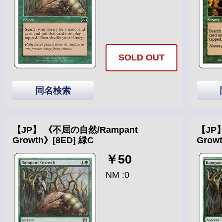
SOLD OUT
同名検索
【JP】 《不屈の自然/Rampant
【JP
Growth》[8ED] 緑C
Grow
￥50
NM :0