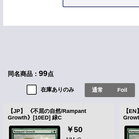
カードタイプ
ソーサリー
99
同名商品：
点
在庫ありのみ
通常
Foil
【JP】 《不屈の自然/Rampant
【EN
Growth》[10ED] 緑C
Grow
￥50