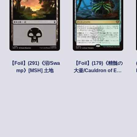
【Foil】(291)《沼/Swa
【Foil】(179)《精髄の
mp》[MSH] 土地
大釜/Cauldron of Ess
ence》[SOS] 金R