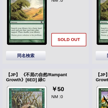
NM :0
SOLD OUT
同名検索
【JP】 《不屈の自然/Rampant
【JP
Growth》[6ED] 緑C
Grow
￥50
NM :0