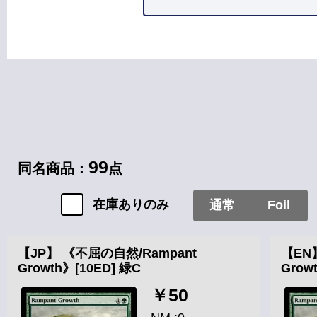
カードタイプ
ソーサリー
99
同名商品：
点
在庫ありのみ
通常
Foil
【JP】 《不屈の自然/Rampant
【EN
Growth》[10ED] 緑C
Grow
￥50