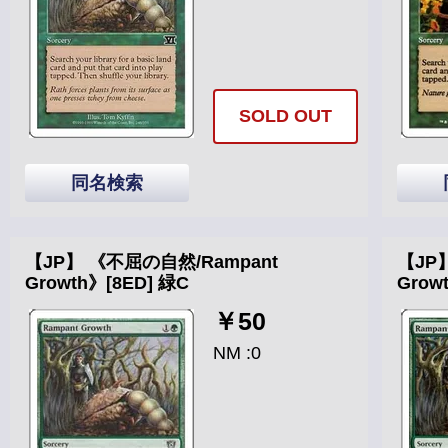
SOLD OUT
同名検索
【JP】 《不屈の自然/Rampant
【JP
Growth》[8ED] 緑C
Grow
￥50
NM :0