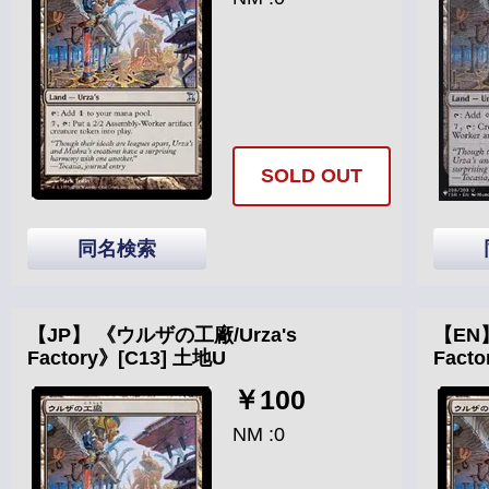
SOLD OUT
同名検索
【JP】 《ウルザの工廠/Urza's
【EN
Factory》[C13] 土地U
Fact
￥100
NM :0