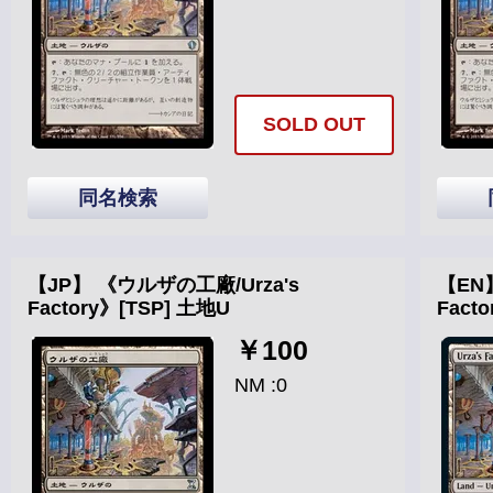
SOLD OUT
同名検索
【JP】 《ウルザの工廠/Urza's
【EN】
Factory》[TSP] 土地U
Fact
￥100
NM :0