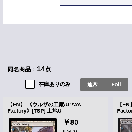
カードタイプ
土地
14
同名商品：
点
在庫ありのみ
通常
Foil
【EN】 《ウルザの工廠/Urza's
【EN
Factory》[TSP] 土地U
Fac
￥80
NM :0