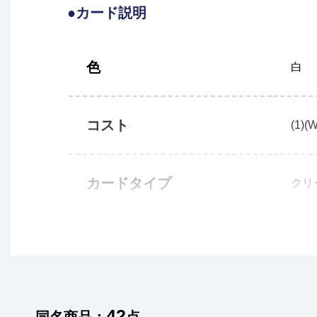
●カード説明
色
白
コスト
(1)(W
カードタイプ
クリ
42