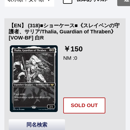
【EN】 (318)■ショーケース■《スレイベンの守
護者、サリア/Thalia, Guardian of Thraben》
[VOW-BF] 白R
￥150
NM :0
SOLD OUT
同名検索