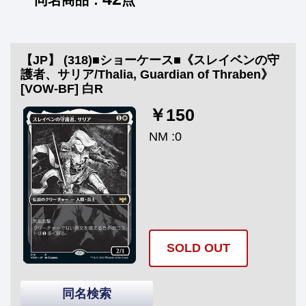
同名商品：
点
【JP】 (318)■ショーケース■《スレイベンの守
護者、サリア/Thalia, Guardian of Thraben》
[VOW-BF] 白R
￥150
NM :0
SOLD OUT
同名検索