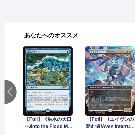
あなたへのオススメ
【Foil】《洪水の大口
【Foil】《エイヴンの
へ/Into the Flood Ma
阻む者/Aven Interrupt
w》(プレインズウォー
er》(PWFM)[流星マー