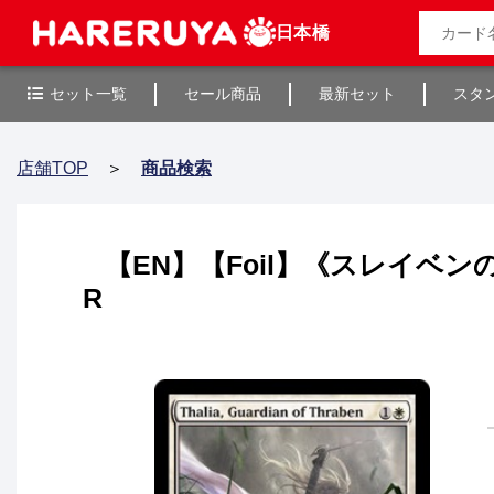
日本橋
セット一覧
セール商品
最新セット
スタ
店舗TOP
＞
商品検索
【EN】【Foil】《スレイベンの守護者、
R