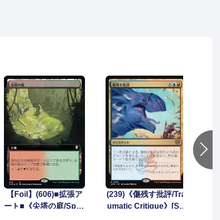
【Foil】(606)■拡張ア
(239)《傷残す批評/Tra
ート■《尖塔の庭/Spire
umatic Critique》[SO
Garden》[CLB-BF] 土
S] 金R