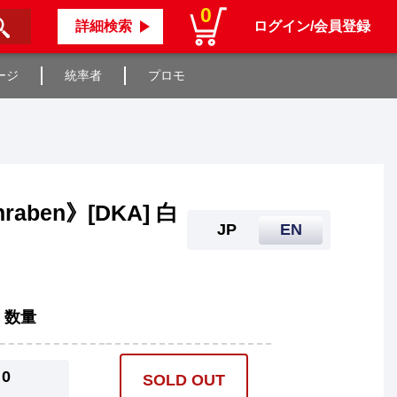
0
詳細検索
ログイン/会員登録
ージ
統率者
プロモ
raben》[DKA] 白
JP
EN
数量
0
SOLD OUT