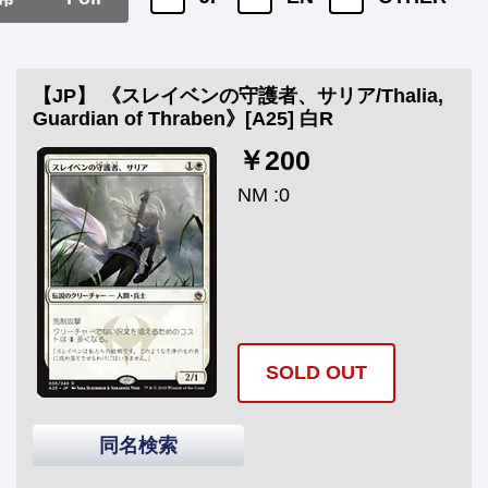
【JP】 《スレイベンの守護者、サリア/Thalia,
Guardian of Thraben》[A25] 白R
￥200
NM :0
SOLD OUT
同名検索