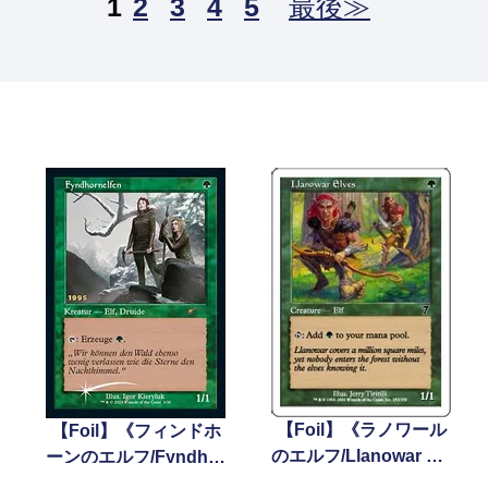
1
2
3
4
5
最後≫
【Foil】《ラノワール
【Foil】《フィンドホ
のエルフ/Llanowar Elv
ーンのエルフ/Fyndhor
es》[7ED] 緑C
n Elves》(30周年記念)