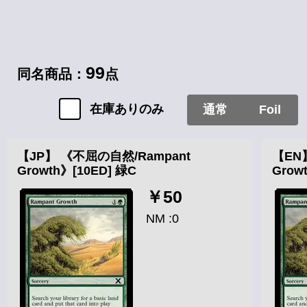
99
同名商品：
点
在庫ありのみ
通常
Foil
【JP】 《不屈の自然/Rampant
【EN
Growth》[10ED] 緑C
Grow
￥50
NM :0