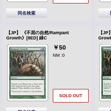
同名検索
【JP】 《不屈の自然/Rampant
【JP
Growth》[8ED] 緑C
Grow
￥50
NM :0
SOLD OUT