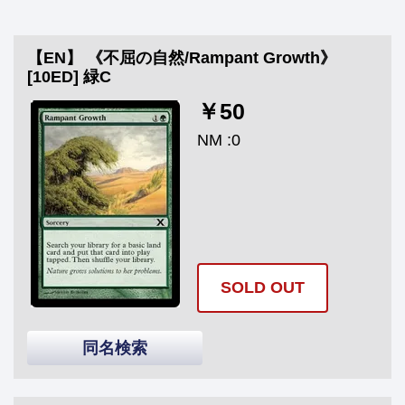
【EN】 《不屈の自然/Rampant Growth》
[10ED] 緑C
￥50
NM :0
SOLD OUT
同名検索