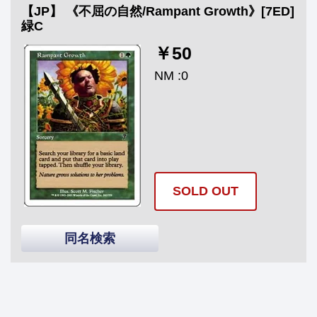
【JP】 《不屈の自然/Rampant Growth》[7ED]
緑C
￥50
NM :0
SOLD OUT
同名検索