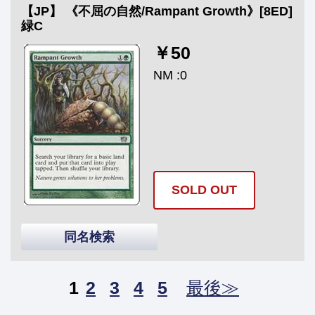
【JP】 《不屈の自然/Rampant Growth》[8ED]
緑C
￥50
NM :0
SOLD OUT
同名検索
1
2
3
4
5
最後≫