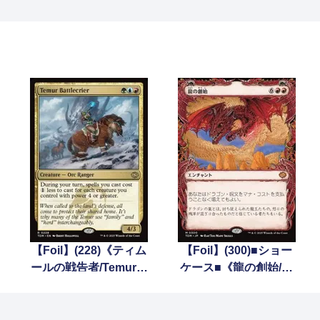
【Foil】(228)《ティム
【Foil】(300)■ショー
ールの戦告者/Temur B
ケース■《龍の創始/Dr
attlecrier》[TDM] 金R
acogenesis》 [TDM-B
F] 赤R