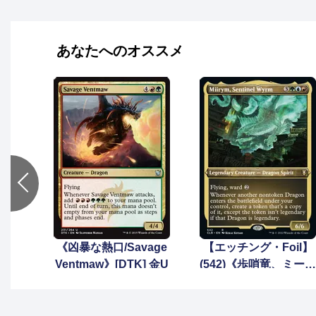
あなたへのオススメ
《凶暴な熱口/Savage
【エッチング・Foil】
Ventmaw》[DTK] 金U
(542)《歩哨竜、ミーリ
ム/Miirym, Sentinel W
yrm》[CLB-BF] 金R