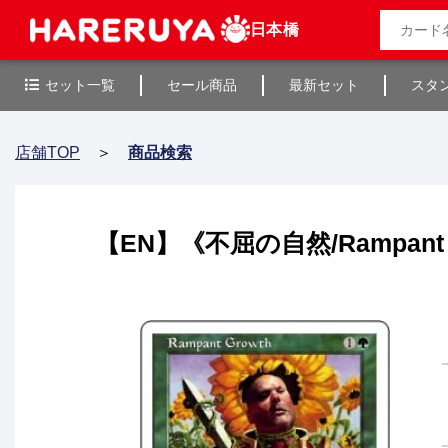
日本橋
セット一覧
セール商品
最新セット
スタ
店舗TOP
＞
商品検索
【EN】《不屈の自然/Rampant G