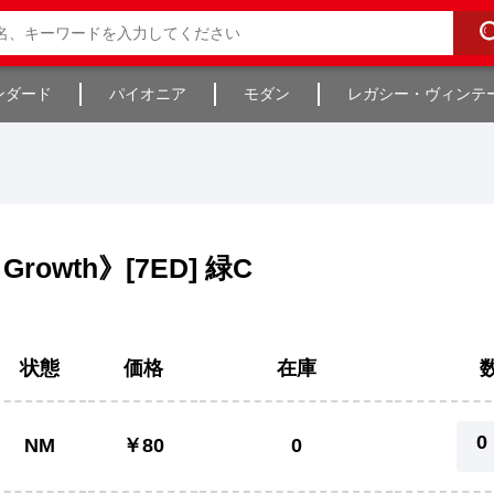
ンダード
パイオニア
モダン
レガシー・ヴィンテ
rowth》[7ED] 緑C
状態
価格
在庫
0
NM
￥80
0