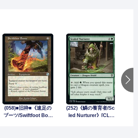
(058)■旧枠■《速足の
(252)《鱗の養育者/Sca
【F
ブーツ/Swiftfoot Boot
led Nurturer》[CLB]
クの
s》[BRR] 茶U
緑C
ua