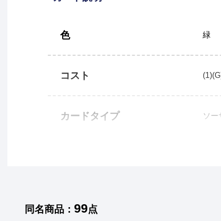
色
緑
コスト
(1)(G
カードタイプ
ソー
99
同名商品：
点