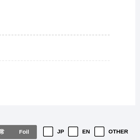
JP
EN
OTHER
常
Foil