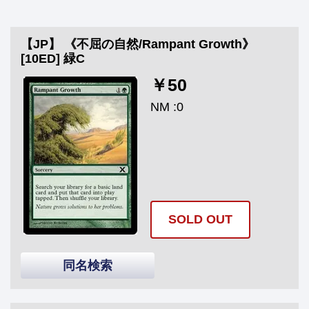
【JP】 《不屈の自然/Rampant Growth》
[10ED] 緑C
￥50
NM :0
SOLD OUT
同名検索