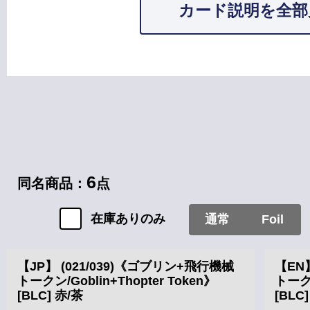
カード説明を全部
カードタイプ
6
同名商品：
点
在庫ありのみ
通常
Foil
【JP】 (021/039)《ゴブリン+飛行機械
【EN
トークン/Goblin+Thopter Token》
トークン
[BLC] 赤/茶
[BLC