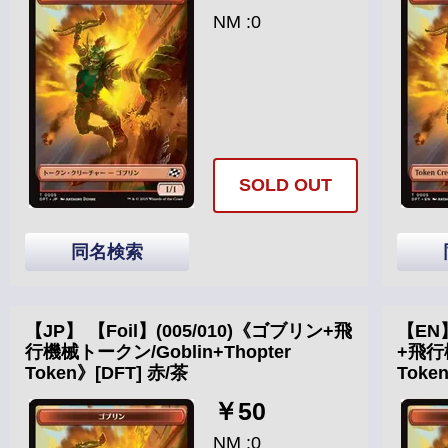
NM :0
SOLD OUT
同名検索
【JP】 【Foil】(005/010)《ゴブリン+飛
【EN】
行機械トークン/Goblin+Thopter
+飛行機
Token》[DFT] 赤/茶
Toke
￥50
NM :0