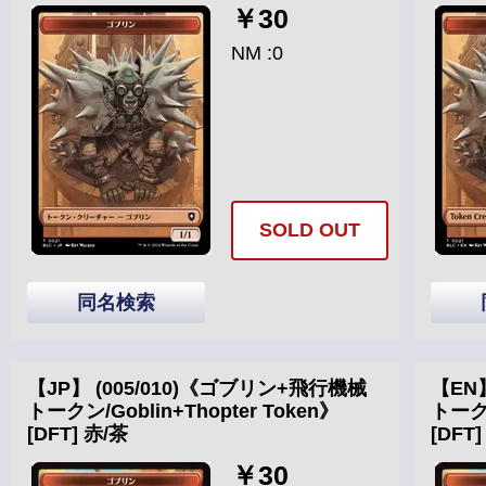
￥30
NM :0
SOLD OUT
同名検索
【JP】 (005/010)《ゴブリン+飛行機械
【EN
トークン/Goblin+Thopter Token》
トークン
[DFT] 赤/茶
[DFT
￥30